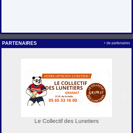
PARTENAIRES
+ de partenaires
Précedent
Suiv
Le Collectif des Lunetiers