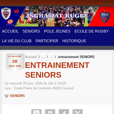
Panneau de gestion des cookies
ACCUEIL
SENIORS
POLE JEUNES
ECOLE DE RUGBY
LA VIE DU CLUB
PARTICIPER
HISTORIQUE
Le
mercredi
Accueil
entrainement SENIORS
28
ENTRAINEMENT
JANV.
2026
SENIORS
Le
mercredi
28
janv.
2026
de 20h à 21h30
Lieu :
Stade Pierre de Coubertin
46500
Gramat
SENIORS